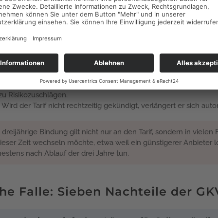
ngen im Überblick:
if ab dem 15. Tag (hauptsächlich für Künstler und Publizisten) od
Monate nach Abschluss des Wahltarifs. Erkrankungen in dieser Zei
vorgeschrieben sind drei Jahre. Ein Wechsel zur privaten Kranke
Zeit ausgeschlossen.
Der Wahltarif kann ohne Gesundheitsfragen abgeschlossen werd
u Risikozuschlägen.
Wird der Tarif nicht rechtzeitig gekündigt, verlängert er sich aut
dreijährige Bindung gilt nicht nur an den Tarif, sondern in vielen 
ieser Zeit wechseln möchte, etwa weil ein günstigerer Anbieter l
hestens nach Ablauf der drei Jahre tun.
e Falle: Sieben Nachteile der GK