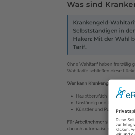
Was sind Kranke
Krankengeld-Wahltarif
Selbstständigen in de
Haken: Mit der Wahl b
Tarif.
Ohne Wahltarif haben freiwillig 
Wahltarife schließen diese Lück
Wer kann Krankengeld-Wahltari
Hauptberuflich Selbstständige
Unständig und kurzzeitig B
Künstler und Publizisten, di
Für Arbeitnehmer sind Wahltarife
danach automatisch GKV-Krankeng