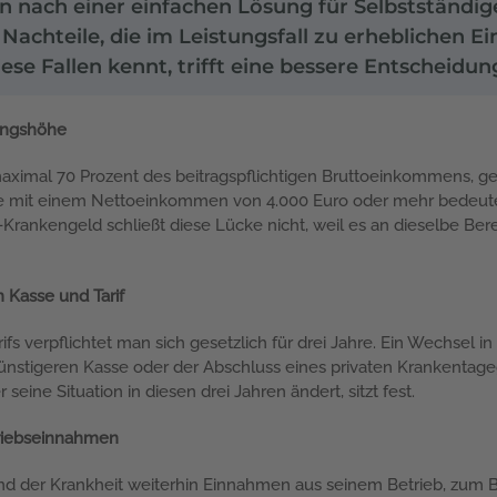
n nach einer einfachen Lösung für Selbstständige
e Nachteile, die im Leistungsfall zu erheblichen
se Fallen kennt, trifft eine bessere Entscheidun
tungshöhe
ximal 70 Prozent des beitragspflichtigen Bruttoeinkommens, ge
ge mit einem Nettoeinkommen von 4.000 Euro oder mehr bedeute
f-Krankengeld schließt diese Lücke nicht, weil es an dieselbe 
n Kasse und Tarif
s verpflichtet man sich gesetzlich für drei Jahre. Ein Wechsel in 
nstigeren Kasse oder der Abschluss eines privaten Krankentagegel
seine Situation in diesen drei Jahren ändert, sitzt fest.
triebseinnahmen
nd der Krankheit weiterhin Einnahmen aus seinem Betrieb, zum Be