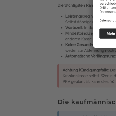
Die wichtigsten Rahmenbedingu
Leistungsbeginn:
Je nach Tar
Selbstständige).
Wartezeit:
In der Regel drei 
Mindestbindung:
Gesetzlich 
anderen Kasse ist in dieser 
Keine Gesundheitsprüfung:
weder zur Ablehnung noch z
Automatische Verlängerung:
Achtung Kündigungsfalle:
Die 
Krankenkasse selbst. Wer in d
PKV geplant ist, kann dies frü
Die kaufmännisch