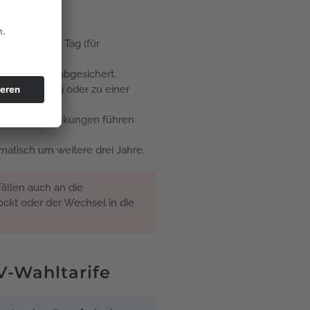
er ab dem 22. Tag (für
t sind nicht abgesichert.
nversicherung oder zu einer
en. Vorerkrankungen führen
omatisch um weitere drei Jahre.
Fällen auch an die
ockt oder der Wechsel in die
V-Wahltarife