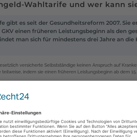
ngeld-Wahltarife und wer kann si
e gibt es seit der Gesundheitsreform 2007. Sie 
r GKV einen früheren Leistungsbeginn als den ges
indet man sich für mindestens drei Jahre an di
gesetzlich versicherte Selbstständige keinen Anspruch auf Kranke
e teilweise, indem sie einen früheren Leistungsbeginn ab dem 15.
fe wählen?
, die freiwillig in der GKV versichert sind
eschäftigte ohne Anspruch auf sechs Wochen Entgeltfortzahlung
e nach dem Künstlersozialversicherungsgesetz versichert sind
 uninteressant.
Sie erhalten die ersten sechs Wochen Lohnfortz
eld. Eine zusätzliche Absicherung über einen Wahltarif ist für 