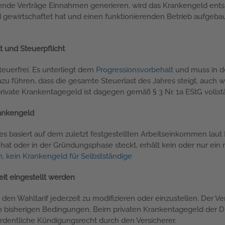
fende Verträge Einnahmen generieren, wird das Krankengeld ents
 gewirtschaftet hat und einen funktionierenden Betrieb aufgeb
t und Steuerpflicht
teuerfrei. Es unterliegt dem
Progressionsvorbehalt
und muss in d
 führen, dass die gesamte Steuerlast des Jahres steigt, auch 
 private Krankentagegeld ist dagegen gemäß § 3 Nr. 1a EStG vollstä
rankengeld
 basiert auf dem zuletzt festgestellten Arbeitseinkommen lau
t hat oder in der Gründungsphase steckt, erhält kein oder nur ei
, kein Krankengeld für Selbstständige
eit eingestellt werden
den Wahltarif jederzeit zu modifizieren oder einzustellen. Der V
n bisherigen Bedingungen. Beim privaten Krankentagegeld der D
ordentliche Kündigungsrecht durch den Versicherer.