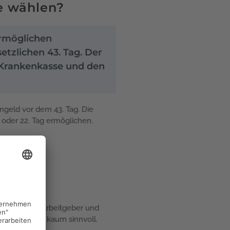
e wählen?
ermöglichen
etzlichen 43. Tag. Der
e Krankenkasse und den
ngeld vor dem 43. Tag. Die
 oder 22. Tag ermöglichen.
ahlung vom Arbeitgeber und
diese Gruppe kaum sinnvoll.