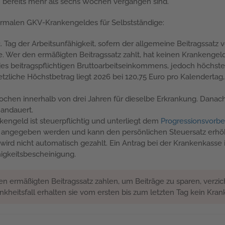
n bereits mehr als sechs Wochen vergangen sind.
ormalen GKV-Krankengeldes für Selbstständige:
Tag der Arbeitsunfähigkeit, sofern der allgemeine Beitragssatz v
. Wer den ermäßigten Beitragssatz zahlt, hat keinen Krankengel
es beitragspflichtigen Bruttoarbeitseinkommens, jedoch höchst
liche Höchstbetrag liegt 2026 bei 120,75 Euro pro Kalendertag, 
chen innerhalb von drei Jahren für dieselbe Erkrankung. Danac
 andauert.
ngeld ist steuerpflichtig und unterliegt dem
Progressionsvorbe
angegeben werden und kann den persönlichen Steuersatz erhö
ird nicht automatisch gezahlt. Ein Antrag bei der Krankenkasse i
higkeitsbescheinigung.
en ermäßigten Beitragssatz zahlen, um Beiträge zu sparen, verzic
kheitsfall erhalten sie vom ersten bis zum letzten Tag kein Kra