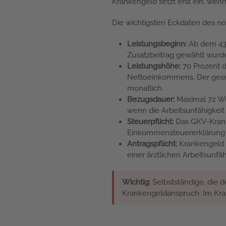
Krankengeld setzt erst ein, wen
Die wichtigsten Eckdaten des n
Leistungsbeginn:
Ab dem 43. 
Zusatzbeitrag gewählt wurde
Leistungshöhe:
70 Prozent d
Nettoeinkommens. Der gesetz
monatlich.
Bezugsdauer:
Maximal 72 Wo
wenn die Arbeitsunfähigkeit
Steuerpflicht:
Das GKV-Kranke
Einkommensteuererklärung 
Antragspflicht:
Krankengeld w
einer ärztlichen Arbeitsunfä
Wichtig:
Selbstständige, die d
Krankengeldanspruch. Im Kran