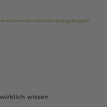
rer
Kammerberufe
Selbständige
Blog
ICH
wirklich wissen