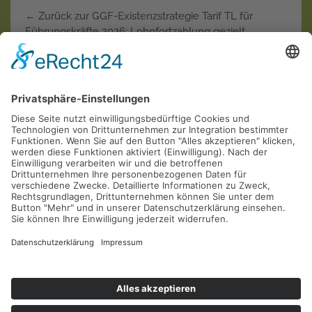
← Zurück zur GGF-Existenzstrategie Tarif TL für
Führungskräfte 2026: Lohnfortzahlung gezielt
verlänger…
Weiterlesen
Krankentagegeld der "Privaten"
Krankenversicherungen in der Einzel-Kritik
AOL
Allianz
ARAG
AXA
Barmenia
Continentale
Deutscher Ring
DEVK
Debeka
DFV
DKV
Generali
Gothaer
Hallesche
HanseMerkur
Inter
LKH
LVM
Mannheimer
Münchener Verein
Nürnberger
R+V
SDK
Signal
UKV
Universa
Württembergische