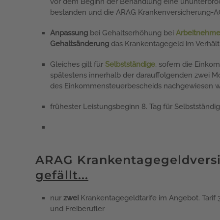
vor dem Beginn der Behandlung eine ununterbro
bestanden und die ARAG Krankenversicherung-AG v
Anpassung
bei Gehaltserhöhung bei
Arbeitnehme
Gehaltsänderung
das Krankentagegeld im Verhält
Gleiches gilt für
Selbstständige
, sofern die Eink
spätestens innerhalb der darauffolgenden zwei 
des Einkommensteuerbescheids nachgewiesen w
frühester Leistungsbeginn 8. Tag für Selbstständ
ARAG Krankentagegeldvers
gefällt...
nur
zwei
Krankentagegeldtarife im Angebot. Tarif 
und Freiberufler