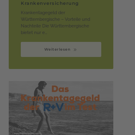
Krankenversicherung
Krankentagegeld der
Württembergische – Vorteile und
Nachteile Die Württembergische
bietet nur e…
Weiterlesen