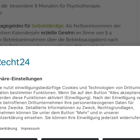
 die besondere 8 Monaten für Psychotherapie,
e
tagegeldes für
Selbstständige
. Als Nettoeinkommen der
lichen Kalenderjahr
erzielte Gewinn
im Sinne von § 4
r Betriebseinnahmen über die Betriebsausgaben) nach
dere Einkommensteuer und Solidaritätszuschlag)
srente
, spätestens mit Vollendung des 70. Lebensjahres
eicht wird
 Euro, ab dem 22. Tag 60 Euro und ab dem 43. Tag 85
icherung -Was mir
gar nicht
ungsrecht
. Der Versicherer kann das