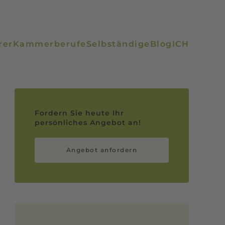
rer
Kammerberufe
Selbständige
Blog
ICH
Fordern Sie heute Ihr
persönliches Angebot an!
Angebot anfordern