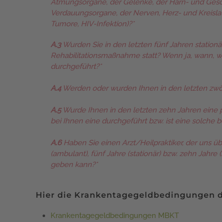
Atmungsorgane, der Gelenke, der Harn- und Geschlec
Verdauungsorgane, der Nerven, Herz- und Kreislau
Tumore, HIV-Infektion)?*
A.3
Wurden Sie in den letzten fünf Jahren station
Rehabilitationsmaßnahme statt? Wenn ja, wann, 
durchgeführt?*
A.4
Werden oder wurden Ihnen in den letzten zwö
A.5
Wurde Ihnen in den letzten zehn Jahren eine
bei Ihnen eine durchgeführt bzw. ist eine solche b
A.6
Haben Sie einen Arzt/Heilpraktiker, der uns üb
(ambulant), fünf Jahre (stationär) bzw. zehn Jahr
geben kann?*
Hier die Krankentagegeldbedingungen 
Krankentagegeldbedingungen MBKT