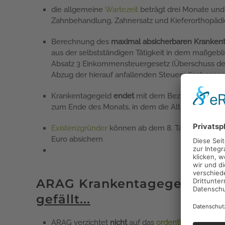
die allgemeine
Wartezeit
beträgt drei Monate und
Zahnbehandlung, Zahnersatz und Kieferorthopädi
Berechnung des
maximal absicherbaren Kranken
aus der selbstständigen Tätigkeit in dem maßgeb
Absatz 3 Einkommensteuergesetz (Überschuss de
Abzug der hierauf anfallenden Steuern (insbeson
Krankentagegeld
endet
mit dem Bezug von
Alter
zum Ende des Monats, in dem die Altersgrenze err
Existenzgründer
können ab dem 8. Tag maximal 25
Euro absichern
ARAG Krankentagegeldvers
gefällt...
ARAG verzichtet
nicht
auf das
ordentliche Kündig