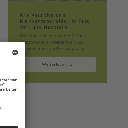
R+V Versicherung
Krankentagegelder im Test
Vor- und Nachteile
Das Krankentagegeld der R+V für
Selbstständige, Freiberufler und
Arbeitnehmer Die R+V bietet ein…
Weiterlesen