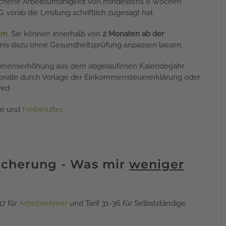
chene Arbeitsunfähigkeit von mindestens 6 Wochen
orab die Leistung schriftlich zugesagt hat
rn
. Sie können innerhalb von
2 Monaten ab der
nis dazu ohne Gesundheitsprüfung anpassen lassen.
ommenserhöhung aus dem abgelaufenen Kalenderjahr
Monate durch Vorlage der Einkommensteuererklärung oder
ird
ige und
Freiberufler
.
icherung - Was mir
weniger
37 für
Arbeitnehmer
und Tarif 31-36 für Selbstständige