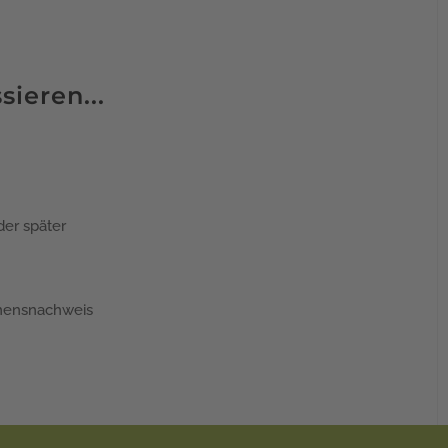
sieren...
er später
ensnachweis