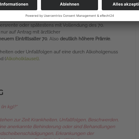
ersten drei Versicherungsjahre mit einer Frist von drei
rsrente oder spätestens mit Vollendung des 70.
r auf Antrag mit ärztlicher
euem Eintrittsalter 70
. Also
deutlich höhere Prämie
.
heiten oder Unfallfolgen auf eine durch Alkoholgenuss
d (
Alkoholklausel)
.
AG
(in kg)?*
tehen zur Zeit Krankheiten, Unfallfolgen, Beschwerden,
eine anerkannte Behinderung oder sind Behandlungen
Bandscheibenschädigungen, Erkrankungen der