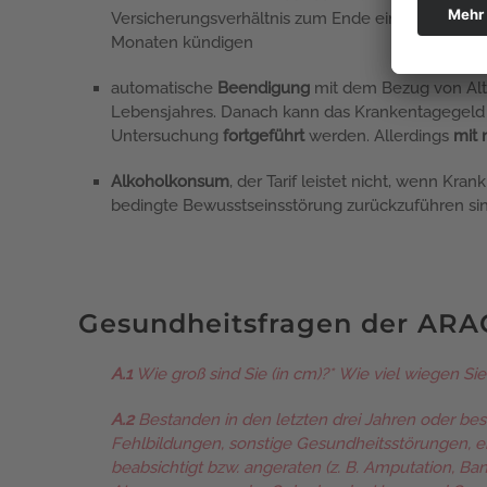
Versicherungsverhältnis zum Ende eines jeden der 
Monaten kündigen
automatische
Beendigung
mit dem Bezug von Alte
Lebensjahres. Danach kann das Krankentagegeld nu
Untersuchung
fortgeführt
werden. Allerdings
mit n
Alkoholkonsum
, d
er Tarif leistet
nicht
, wenn Krank
bedingte Bewusstseinsstörung zurückzuführen sin
Gesundheitsfragen der AR
A.1
Wie groß sind Sie (in cm)?* Wie viel wiegen Sie 
A.2
Bestanden in den letzten drei Jahren oder bes
Fehlbildungen, sonstige Gesundheitsstörungen, 
beabsichtigt bzw. angeraten (z. B. Amputation, 