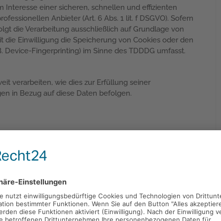
 Interesse einer sicheren, schnellen und effizienten
fessionellen Anbieter (Art. 6 Abs. 1 lit. f DSGVO). Sofern
lgt die Verarbeitung ausschließlich auf Grundlage von
eit die Einwilligung die Speicherung von Cookies oder den
 B. Device-Fingerprinting) im Sinne des TDDDG umfasst.
it verarbeiten, wie dies zur Erfüllung seiner
gen in Bezug auf diese Daten befolgen.
AVV) zur Nutzung des oben genannten Dienstes
chutzrechtlich vorgeschriebenen Vertrag, der
aten unserer Websitebesucher nur nach unseren