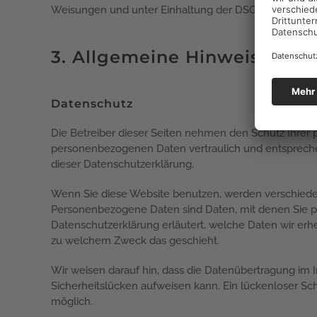
Weisungen und unter Einhaltung der DSGVO verarbeit
3. Allgemeine Hinweise und 
Datenschutz
Die Betreiber dieser Seiten nehmen den Schutz Ihrer 
personenbezogenen Daten vertraulich und entspreche
dieser Datenschutzerklärung.
Wenn Sie diese Website benutzen, werden verschie
Personenbezogene Daten sind Daten, mit denen Sie per
Datenschutzerklärung erläutert, welche Daten wir erhe
zu welchem Zweck das geschieht.
Wir weisen darauf hin, dass die Datenübertragung im I
Sicherheitslücken aufweisen kann. Ein lückenloser Schu
möglich.