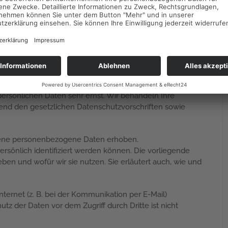
et.
Pflicht­informationen
persönlichen Daten sehr ernst. Wir behandeln Ihre
nd den gesetzlichen Datenschutzvorschriften sowie
dene personenbezogene Daten erhoben.
sönlich identifiziert werden können. Die vorliegende
ben und wofür wir sie nutzen. Sie erläutert auch, wie und
nternet (z. B. bei der Kommunikation per E-Mail)
tz der Daten vor dem Zugriff durch Dritte ist nicht