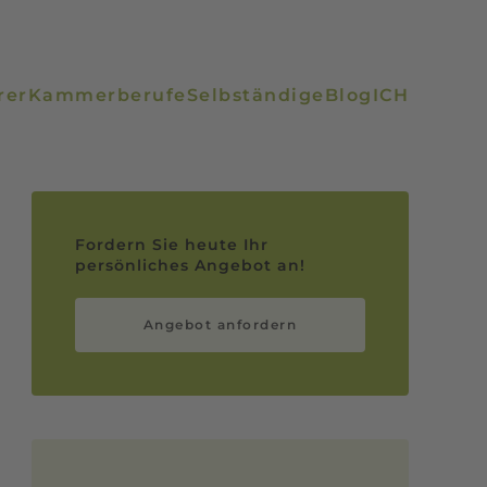
rer
Kammerberufe
Selbständige
Blog
ICH
Fordern Sie heute Ihr
persönliches Angebot an!
Angebot anfordern