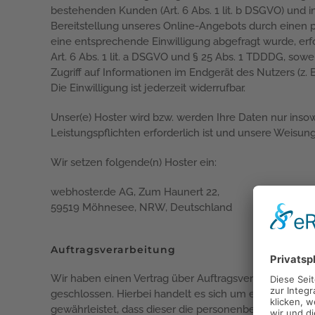
bestehenden Kunden (Art. 6 Abs. 1 lit. b DSGVO) und im
Bereitstellung unseres Online-Angebots durch einen pro
eine entsprechende Einwilligung abgefragt wurde, erfo
Art. 6 Abs. 1 lit. a DSGVO und § 25 Abs. 1 TDDDG, sow
Zugriff auf Informationen im Endgerät des Nutzers (z.
Die Einwilligung ist jederzeit widerrufbar.
Unser(e) Hoster wird bzw. werden Ihre Daten nur insowe
Leistungspflichten erforderlich ist und unsere Weisun
Wir setzen folgende(n) Hoster ein:
webhoster.de AG, Zum Haunert 22,
59519 Möhnesee, NRW, Deutschland
Auftragsverarbeitung
Wir haben einen Vertrag über Auftragsverarbeitung (
geschlossen. Hierbei handelt es sich um einen datens
gewährleistet, dass dieser die personenbezogenen D