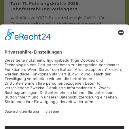
Tarif TL Führungskräfte 2026:
Lohnfortzahlung verlängern
← Zurück zur GGF-Existenzstrategie Tarif TL für
Führungskräfte 2026: Lohnfortzahlung gezielt
verlänger…
Weiterlesen
Krankentagegeld der "Privaten"
Krankenversicherungen in der Einzel-Kritik
AOL
Allianz
ARAG
AXA
Barmenia
Continentale
Deutscher Ring
DEVK
Debeka
DFV
DKV
Generali
Gothaer
Hallesche
HanseMerkur
Inter
LKH
LVM
Mannheimer
Münchener Verein