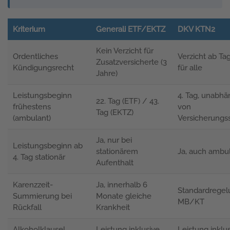
Kriterium
Generali ETF/EKTZ
DKV KTN2
Kein Verzicht für
Ordentliches
Verzicht ab Tag
Zusatzversicherte (3
Kündigungsrecht
für alle
Jahre)
Leistungsbeginn
4. Tag, unabhä
22. Tag (ETF) / 43.
frühestens
von
Tag (EKTZ)
(ambulant)
Versicherungs
Ja, nur bei
Leistungsbeginn ab
stationärem
Ja, auch ambu
4. Tag stationär
Aufenthalt
Karenzzeit-
Ja, innerhalb 6
Standardregel
Summierung bei
Monate gleiche
MB/KT
Rückfall
Krankheit
Alkoholklausel
Leistung inklusive
Leistung inklu