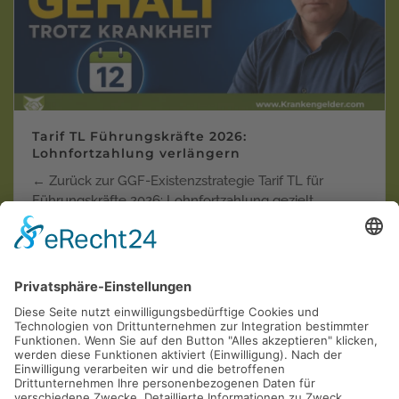
Tarif TL Führungskräfte 2026:
Lohnfortzahlung verlängern
← Zurück zur GGF-Existenzstrategie Tarif TL für
Führungskräfte 2026: Lohnfortzahlung gezielt
verlänger…
Weiterlesen
Krankentagegeld der "Privaten"
Krankenversicherungen in der Einzel-Kritik
AOL
Allianz
ARAG
AXA
Barmenia