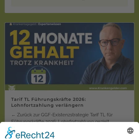
Tarif TL Führungskräfte 2026:
Lohnfortzahlung verlängern
← Zurück zur GGF-Existenzstrategie Tarif TL für
Führungskräfte 2026: Lohnfortzahlung gezielt
verlänger…