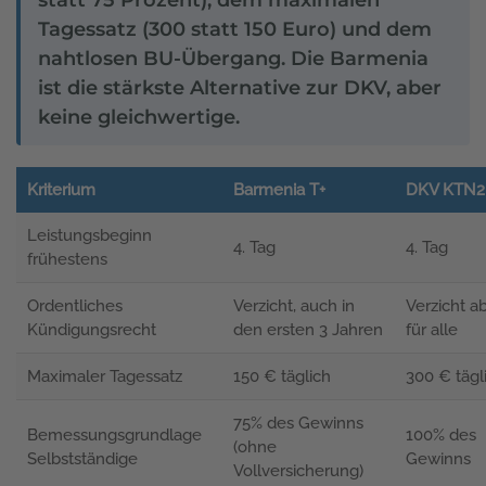
Tagessatz (300 statt 150 Euro) und dem
nahtlosen BU-Übergang. Die Barmenia
ist die stärkste Alternative zur DKV, aber
keine gleichwertige.
Kriterium
Barmenia T+
DKV KTN2
Leistungsbeginn
4. Tag
4. Tag
frühestens
Ordentliches
Verzicht, auch in
Verzicht ab
Kündigungsrecht
den ersten 3 Jahren
für alle
Maximaler Tagessatz
150 € täglich
300 € tägl
75% des Gewinns
Bemessungsgrundlage
100% des
(ohne
Selbstständige
Gewinns
Vollversicherung)