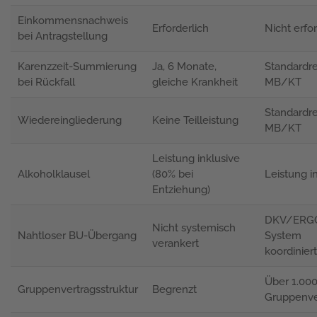
Einkommensnachweis
Erforderlich
Nicht erfor
bei Antragstellung
Karenzzeit-Summierung
Ja, 6 Monate,
Standardr
bei Rückfall
gleiche Krankheit
MB/KT
Standardr
Wiedereingliederung
Keine Teilleistung
MB/KT
Leistung inklusive
Alkoholklausel
(80% bei
Leistung i
Entziehung)
DKV/ERG
Nicht systemisch
Nahtloser BU-Übergang
System
verankert
koordiniert
Über 1.00
Gruppenvertragsstruktur
Begrenzt
Gruppenve