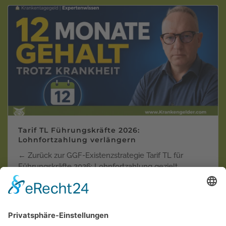
Tarif TL Führungskräfte 2026:
Lohnfortzahlung verlängern
← Zurück zur GGF-Existenzstrategie Tarif TL für
Führungskräfte 2026: Lohnfortzahlung gezielt
verlänger…
Weiterlesen