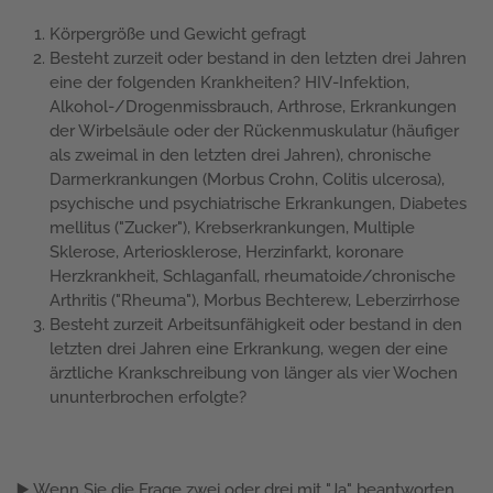
Körpergröße und Gewicht gefragt
Besteht zurzeit oder bestand in den letzten drei Jahren
eine der folgenden Krankheiten? HIV-Infektion,
Alkohol-/Drogenmissbrauch, Arthrose, Erkrankungen
der Wirbelsäule oder der Rückenmuskulatur (häufiger
als zweimal in den letzten drei Jahren), chronische
Darmerkrankungen (Morbus Crohn, Colitis ulcerosa),
psychische und psychiatrische Erkrankungen, Diabetes
mellitus ("Zucker"), Krebserkrankungen, Multiple
Sklerose, Arteriosklerose, Herzinfarkt, koronare
Herzkrankheit, Schlaganfall, rheumatoide/chronische
Arthritis ("Rheuma"), Morbus Bechterew, Leberzirrhose
Besteht zurzeit Arbeitsunfähigkeit oder bestand in den
letzten drei Jahren eine Erkrankung, wegen der eine
ärztliche Krankschreibung von länger als vier Wochen
ununterbrochen erfolgte?
▶️ Wenn Sie die Frage zwei oder drei mit "Ja" beantworten,