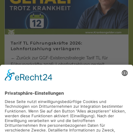
Tarif TL Führungskräfte 2026:
Lohnfortzahlung verlängern
← Zurück zur GGF-Existenzstrategie Tarif TL für
Führungskräfte 2026: Lohnfortzahlung gezielt
verlänger…
Weiterlesen
Krankentagegeld der "Privaten"
Krankenversicherungen in der Einzel-Kritik
AOL
Allianz
ARAG
AXA
Barmenia