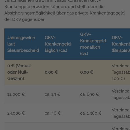
verschiedenen Gewinnniveaus konkret an GKV-
Krankengeld erwarten können, und stellt dem die
Absicherungsmöglichkeit über das private Krankentagegeld
der DKV gegenüber:
GKV-
Jahresgewinn
GKV-
DKV-
Krankengeld
laut
Krankengeld
Kranken
monatlich
Steuerbescheid
täglich (ca.)
(Beispiel)
(ca.)
0 € (Verlust
Vereinba
oder Null-
0,00 €
0,00 €
Tagessatz
Gewinn)
100 €)
Vereinba
12.000 €
ca. 23 €
ca. 690 €
Tagessat
Vereinba
24.000 €
ca. 46 €
ca. 1.380 €
Tagessat
Vereinba