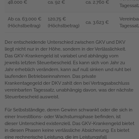
48.000 €
ca. 92 €
ca. 2.760 €
Tagessat
Ab ca. 63.000 €
120,75 €
Vereinba
ca. 3.623 €
(Höchstbeitrag)
(Höchstbetrag)
Tagessat
Der entscheidende Unterschied zwischen GKV und DKV
liegt nicht nur in der Höhe, sondern in der Verlässlichkeit.
Das GKV-Krankengeld ist variabel und abhängig vom
jeweils letzten Steuerbescheid. Es kann sich von Jahr zu
Jahr erheblich verändern, kann auf null sinken und ruht bei
laufenden Betriebseinnahmen. Das private
Krankentagegeld der DKV zahlt den bei Vertragsabschluss
vereinbarten Tagessatz, unabhängig davon, was der nächste
Steuerbescheid ausweist.
Für Selbstständige, deren Gewinn schwankt oder die sich in
einer Investitions- oder Wachstumsphase befinden, ist
dieser Unterschied existenziell. Das GKV-Krankengeld bietet
in diesen Phasen keine verlässliche Absicherung. Es bietet
eine rechnerische Leistung, die im Leistungsfall