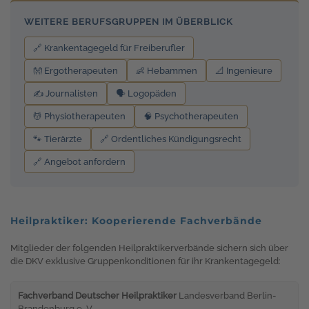
WEITERE BERUFSGRUPPEN IM ÜBERBLICK
🔗 Krankentagegeld für Freiberufler
👐 Ergotherapeuten
👶 Hebammen
📐 Ingenieure
✍️ Journalisten
🗣️ Logopäden
💆 Physiotherapeuten
🧠 Psychotherapeuten
🐾 Tierärzte
🔗 Ordentliches Kündigungsrecht
🔗 Angebot anfordern
Heilpraktiker: Kooperierende Fachverbände
Mitglieder der folgenden Heilpraktikerverbände sichern sich über
die DKV exklusive Gruppenkonditionen für ihr Krankentagegeld:
Fachverband Deutscher Heilpraktiker
Landesverband Berlin-
Brandenburg e. V.