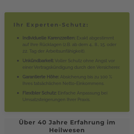
Ihr Experten-Schutz:
Individuelle Karenzzeiten:
Exakt abgestimmt
auf Ihre Rücklagen (z.B. ab dem 4., 8., 15. oder
22. Tag der Arbeitsunfähigkeit).
Unkündbarkeit:
Voller Schutz ohne Angst vor
einer Vertragskündigung durch den Versicherer.
Garantierte Höhe:
Absicherung bis zu 100 %
Ihres tatsächlichen Netto-Einkommens.
Flexibler Schutz:
Einfache Anpassung bei
Umsatzsteigerungen Ihrer Praxis.
Über 40 Jahre Erfahrung im
Heilwesen