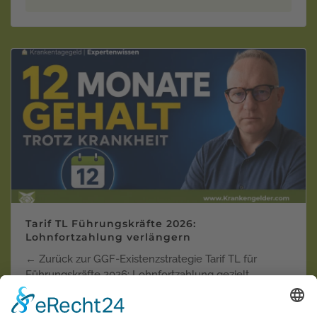
Tarif TL Führungskräfte 2026:
Lohnfortzahlung verlängern
← Zurück zur GGF-Existenzstrategie Tarif TL für
Führungskräfte 2026: Lohnfortzahlung gezielt
verlänger…