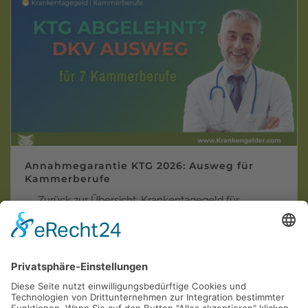
Annahmegarantie KTG 2026: Ausweg für
Kammerberufe
← Zurück zur Übersicht: Krankentagegeld für
Kammerberufe Krankentagegeld trotz Vor…
Weiterlesen
Krankentagegeld der "Privaten"