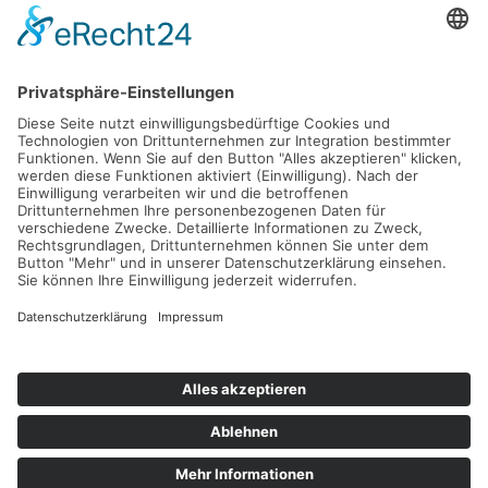
verlänger…
Weiterlesen
Krankentagegeld der "Privaten"
Krankenversicherungen in der Einzel-Kritik
AOL
Allianz
ARAG
AXA
Barmenia
Continentale
Deutscher Ring
DEVK
Debeka
DFV
DKV
Generali
Gothaer
Hallesche
HanseMerkur
Inter
LKH
LVM
Mannheimer
Münchener Verein
Nürnberger
R+V
SDK
Signal
UKV
Universa
Württembergische
Impressum
Datenschutzerklärung
Downloads
LinkBaum
Ebook
Fragen Krankentagegeld