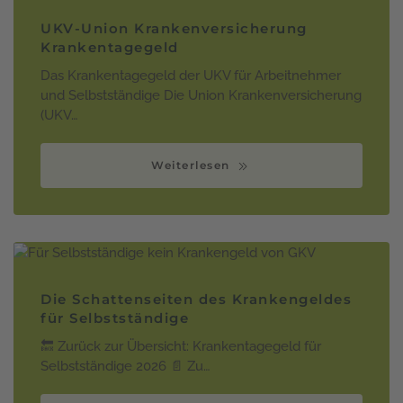
UKV-Union Krankenversicherung
Krankentagegeld
Das Krankentagegeld der UKV für Arbeitnehmer
und Selbstständige Die Union Krankenversicherung
(UKV…
Weiterlesen
Die Schattenseiten des Krankengeldes
für Selbstständige
🔙 Zurück zur Übersicht: Krankentagegeld für
Selbstständige 2026 📄 Zu…