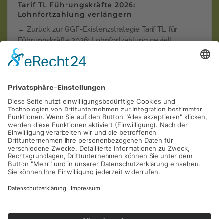
Tarif TL Führungskräfte 2026:
Lohnfortzahlung verlängern
← Zurück zur GGF-Existenzstrategie Tarif TL für
Führungskräfte 2026: Lohnfortzahlung gezielt
verlänger…
Weiterlesen
Krankentagegeld der "Privaten"
Krankenversicherungen in der Einzel-Kritik
AOL
Allianz
ARAG
AXA
Barmenia
Continentale
Deutscher Ring
DEVK
Debeka
DFV
DKV
Generali
Gothaer
Hallesche
HanseMerkur
Inter
LKH
LVM
Mannheimer
Münchener Verein