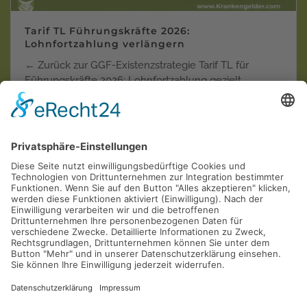
Tarif TL Führungskräfte 2026:
Lohnfortzahlung verlängern
← Zurück zur GGF-Existenzstrategie Tarif TL für
Führungskräfte 2026: Lohnfortzahlung gezielt
verlänger…
Weiterlesen
Krankentagegeld der "Privaten"
Krankenversicherungen in der Einzel-Kritik
AOL
Allianz
ARAG
AXA
Barmenia
Continentale
Deutscher Ring
DEVK
Debeka
DFV
DKV
Generali
Gothaer
Hallesche
HanseMerkur
Inter
LKH